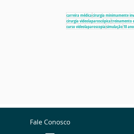
carreira médica
cirurgia minimamente in
cirurgia videolaparoscópica
treinamento e
curso videolaparoscopia
simulação
10 ano
Fale Conosco