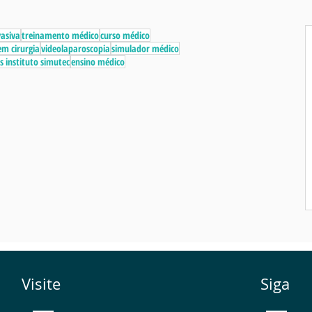
vasiva
treinamento médico
curso médico
m cirurgia
videolaparoscopia
simulador médico
s instituto simutec
ensino médico
Visite
Siga