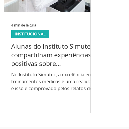
4 min de leitura
INSTITUCIONAL
Alunas do Instituto Simutec
compartilham experiências
positivas sobre
treinamentos médicos
No Instituto Simutec, a excelência em
treinamentos médicos é uma realidade
e isso é comprovado pelos relatos dos
alunos ao longo dos...