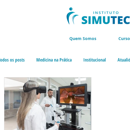
Quem Somos
Curso
Todos os posts
Medicina na Prática
Institucional
Atuali
Cursos de Endoscopia
BLACK NOVEMBER