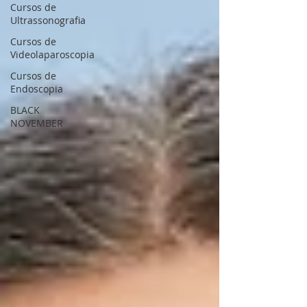
Cursos de
Ultrassonografia
Cursos de
Videolaparoscopia
Cursos de
Endoscopia
BLACK
NOVEMBER