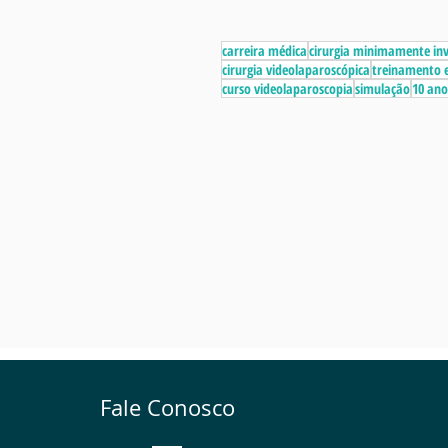
carreira médica
cirurgia minimamente in
cirurgia videolaparoscópica
treinamento e
curso videolaparoscopia
simulação
10 ano
Fale Conosco