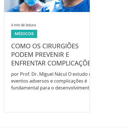
4 min de leitura
MÉDICOS
COMO OS CIRURGIÕES
PODEM PREVENIR E
ENFRENTAR COMPLICAÇÕES
EM VIDEOLAPAROSCOPIA
por Prof. Dr. Miguel Nácul O estudo de
eventos adversos e complicações é
fundamental para o desenvolvimento
da prática médica de forma...