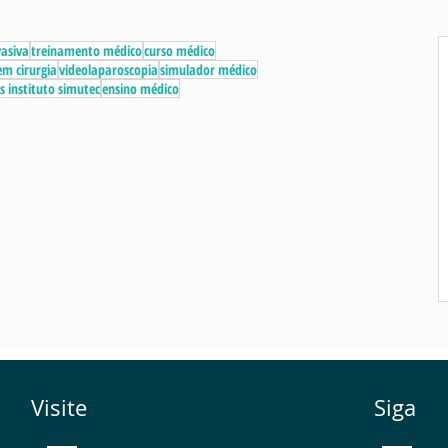
vasiva
treinamento médico
curso médico
m cirurgia
videolaparoscopia
simulador médico
s instituto simutec
ensino médico
Visite
Siga