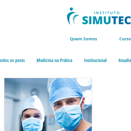
Quem Somos
Curso
Todos os posts
Medicina na Prática
Institucional
Atuali
Cursos de Endoscopia
BLACK NOVEMBER