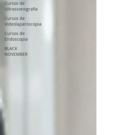
Cursos de
Ultrassonografia
Cursos de
Videolaparoscopia
Cursos de
Endoscopia
BLACK
NOVEMBER