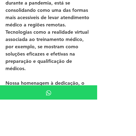
durante a pandemia, está se 
consolidando como uma das formas 
mais acessíveis de levar atendimento 
médico a regiões remotas. 
Tecnologias como 
a realidade virtual
associada ao treinamento médico, 
por exemplo, se mostram como 
soluções eficazes e efetivas na 
preparação e qualificação de 
médicos.
Nossa homenagem à dedicação, o 
conhecimento e o compromisso 
desses profissionais que, 
diariamente, colocam a saúde e o 
bem-estar dos outros em primeiro 
lugar. É um momento para 
agradecer, refletir sobre os desafios 
que a profissão ainda enfrenta e 