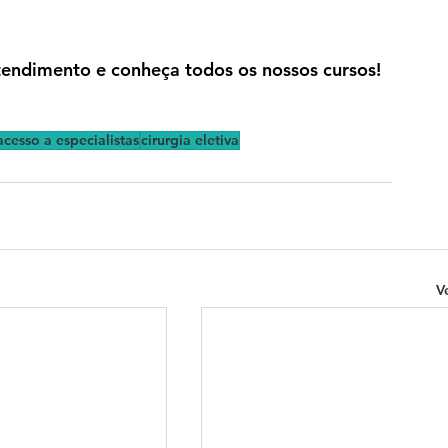
endimento e conheça todos os nossos cursos!
acesso a especialistas
cirurgia eletiva
V