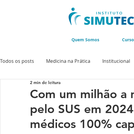
Quem Somos
Curso
Todos os posts
Medicina na Prática
Institucional
2 min de leitura
Cursos
Cursos de Ultrassonografia
Cursos d
Com um milhão a m
pelo SUS em 2024, 
BLACK NOVEMBER
médicos 100% cap