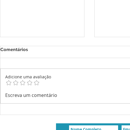
Comentários
Adicione uma avaliação
Congressos de Medicina em
Congressos
Escreva um comentário
Agosto de 2026
Julho de 2