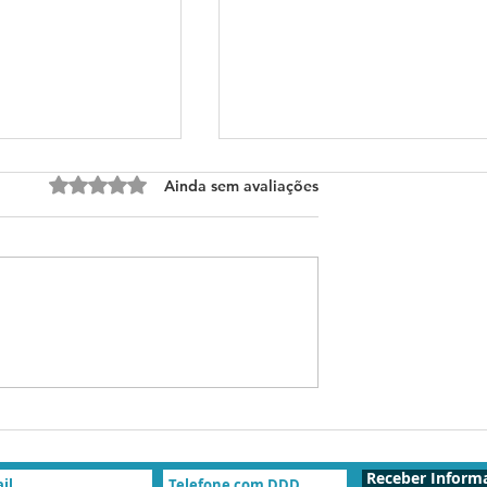
Avaliado com 0 de 5 estrelas.
Ainda sem avaliações
 de Medicina em
Congressos de Medicina 
026
Junho de 2026
Receber Inform