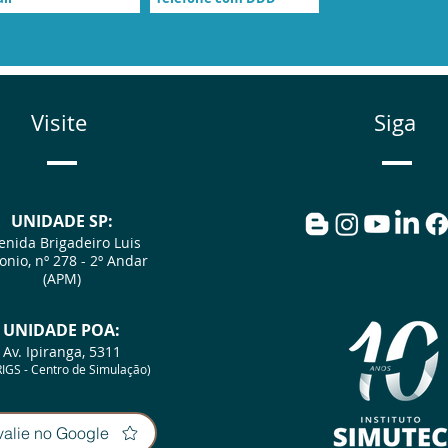
Visite
Siga
UNIDADE SP:
enida Brigadeiro Luis
onio, nº 278 - 2º Andar
(APM)
UNIDA
D
E POA:
Av. Ipiranga, 5311
IGS - Centro de Simulação)
valie no Google