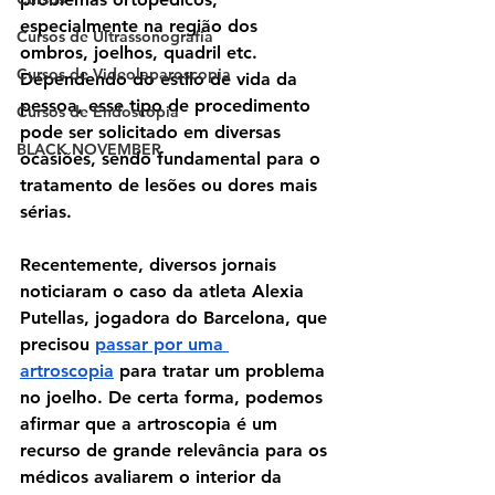
especialmente na região dos 
Cursos de Ultrassonografia
ombros, joelhos, quadril etc. 
Cursos de Videolaparoscopia
Dependendo do estilo de vida da 
pessoa, esse tipo de procedimento 
Cursos de Endoscopia
pode ser solicitado em diversas 
BLACK NOVEMBER
ocasiões, sendo fundamental para o 
tratamento de lesões ou dores mais 
sérias. 
Recentemente, diversos jornais 
noticiaram o caso da atleta Alexia 
Putellas, jogadora do Barcelona, que 
precisou 
passar por uma 
artroscopia
 para tratar um problema 
no joelho. De certa forma, podemos 
afirmar que a artroscopia é um 
recurso de grande relevância para os 
médicos avaliarem o interior da 