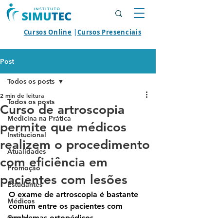
Cursos Online
|
Cursos Presenciais
Post
Todos os posts
2 min de leitura
Todos os posts
Curso de artroscopia
Medicina na Prática
permite que médicos
Institucional
realizem o procedimento
Atualidades
com eficiência em
Promoção
pacientes com lesões
Estudantes
O exame de artroscopia é bastante 
Médicos
comum entre os pacientes com 
Cursos
problemas ortopédicos, 