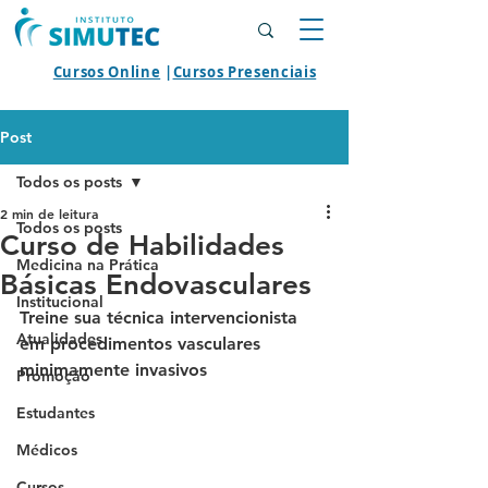
Cursos Online
|
Cursos Presenciais
Post
Todos os posts
2 min de leitura
Todos os posts
Curso de Habilidades
Medicina na Prática
Básicas Endovasculares
Institucional
Treine sua técnica intervencionista 
Atualidades
em procedimentos vasculares 
minimamente invasivos 
Promoção
Estudantes
Médicos
Cursos