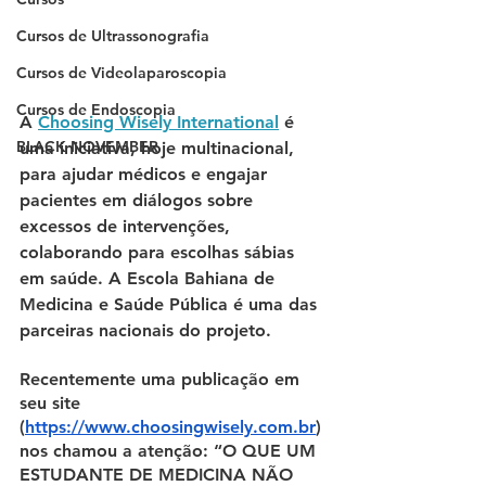
Cursos de Ultrassonografia
Cursos de Videolaparoscopia
Cursos de Endoscopia
A 
Choosing Wisely International
 é 
BLACK NOVEMBER
uma iniciativa, hoje multinacional, 
para ajudar médicos e engajar 
pacientes em diálogos sobre 
excessos de intervenções, 
colaborando para escolhas sábias 
em saúde. A Escola Bahiana de 
Medicina e Saúde Pública é uma das 
parceiras nacionais do projeto. 
Recentemente uma publicação em 
seu site 
(
https://www.choosingwisely.com.br
) 
nos chamou a atenção: “O QUE UM 
ESTUDANTE DE MEDICINA NÃO 