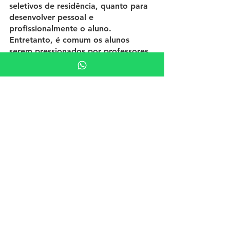
seletivos de residência, quanto para 
desenvolver pessoal e 
profissionalmente o aluno. 
Entretanto, é comum os alunos 
serem pressionados por professores 
e por colegas para compor um 
extenso currículo desde cedo. Saiba, 
no entanto, que atualmente a nota 
da análise do curriculum vitae 
representa cerca de 10% de toda a 
pontuação na prova de residência. 
Esse pensamento pode desviar o 
foco nas matérias da faculdade e 
encher o currículo com atividades de 
baixo valor.
Tags:
carreira médica
estudantes de medicina
graduação em medicina
promoção da saúde
Médicos