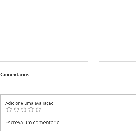
Comentários
Adicione uma avaliação
Congressos de Medicina em
Congressos
Escreva um comentário
Agosto de 2026
Julho de 2