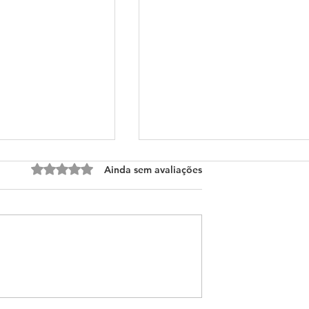
Avaliado com 0 de 5 estrelas.
Ainda sem avaliações
 de Medicina em
Congressos de Medicina 
026
Junho de 2026