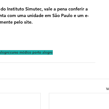
o Instituto Simutec, vale a pena conferir a 
onta com uma unidade em São Paulo e um e-
mente pelo site.
alegre
curso médico porto alegre
V