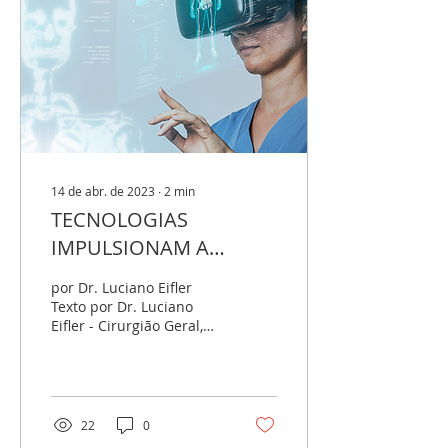
14 de abr. de 2023
∙
2
min
TECNOLOGIAS
IMPULSIONAM A
CIRURGIA E SEU
por Dr. Luciano Eifler
ENSINO
Texto por Dr. Luciano
Eifler - Cirurgião Geral,
CEO e Fundador na
ConceptMed.
@eiflerluciano A
tecnologia está...
22
0