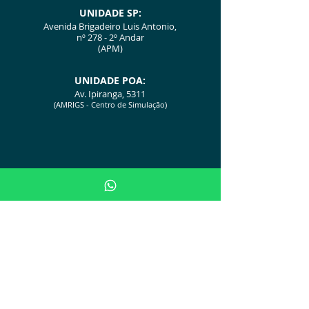
UNIDADE SP:
Avenida Brigadeiro Luis Antonio,
nº 278 - 2º Andar
(APM)
UNIDA
D
E POA:
Av. Ipiranga, 5311
(AMRIGS - Centro de Simulação)
Avalie no Google