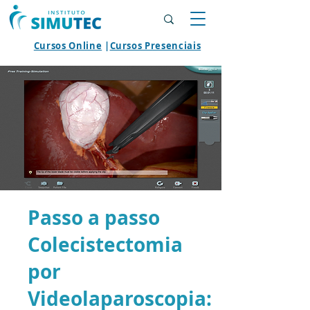
Cursos Online
|
Cursos Presenciais
Passo a passo
Colecistectomia
por
Videolaparoscopia: