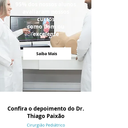
95% dos nossos alunos
avaliaram nossos
cursos
como bom ou
excelente
Saiba Mais
Confira o depoimento do Dr.
Thiago Paixão
Cirurgião Pediátrico