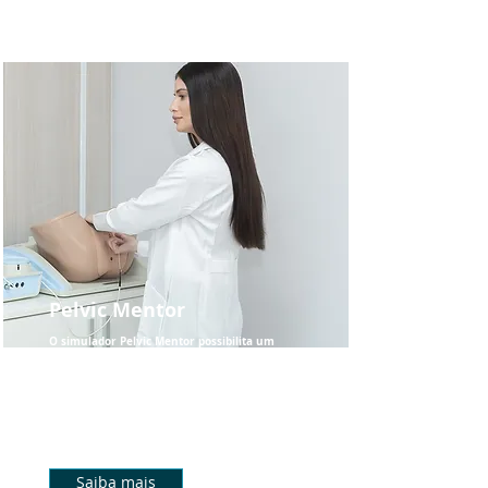
Pelvic Mentor
O simulador Pelvic Mentor possibilita um
treinamento muito semelhante à
realidade, proporcionando uma sensação
de palpação mais precisa e realista, tanto
em termos das estruturas anatômicas
quanto da textura.
Saiba mais