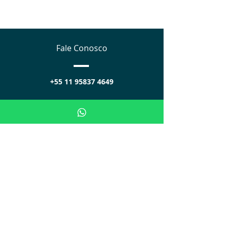
Fale Conosco
+55 11 95837 4649
Segunda à sexta:
das 8h às 18h
Sábados:
das 8h às 17h
PARCERIAS
Visite