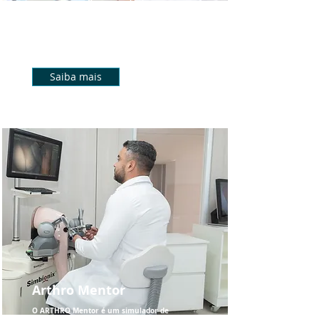
prática de procedimentos endovasculares
em um ambiente virtual, fornecendo uma
solução completa no treinamento de
médicos e residentes.
Saiba mais
Arthro Mentor
O ARTHRO Mentor é um simulador de