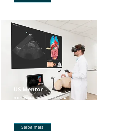
US Mentor
O U/S Mentor permite melhorar a
experiência de diagnóstico de diferentes
patologias, desde as de alta incidência até
anormalidades raras.
Saiba mais