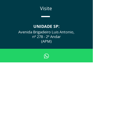
Visite
UNIDADE SP:
Avenida Brigadeiro Luis Antonio,
nº 278 - 2º Andar
(APM)
UNIDA
D
E POA:
Av. Ipiranga, 5311
(AMRIGS - Centro de Simulação)
Avalie no Google