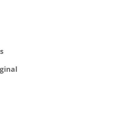
s
ginal