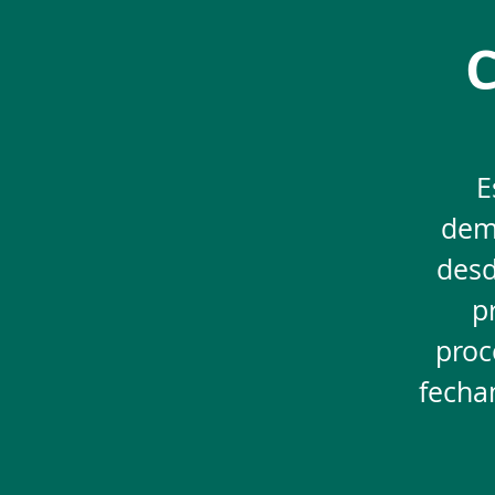
C
E
dema
desd
p
proc
fecham