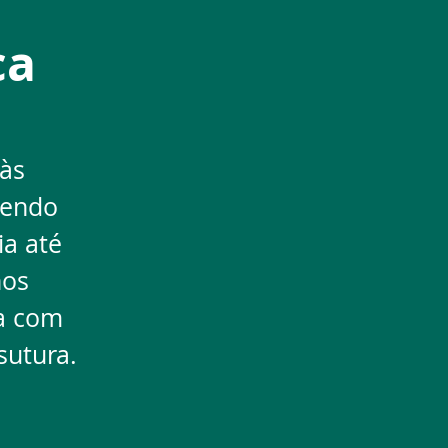
ca
às
gendo
a até
nos
ia com
sutura.