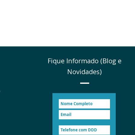
Fique Informado (Blog e
Novidades)
GS) e Instituto Simutec
 Sul (CBC-RS)