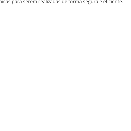
icas para serem realizadas de forma segura e eficiente.
ã de abertura
 técnicas de sutura Avançada - Videos Comentados
BackHand
U
 Complexas
e
inal
o: