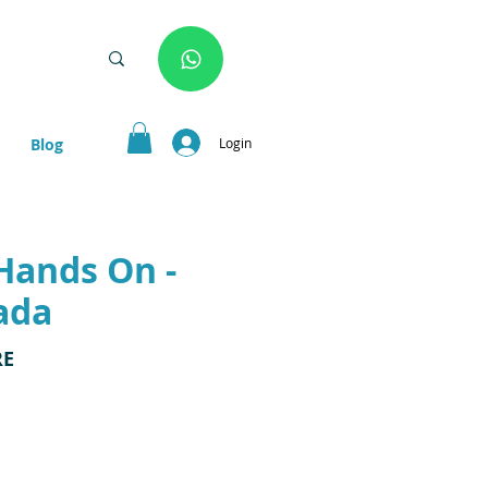
Login
Blog
Hands On -
ada
RE