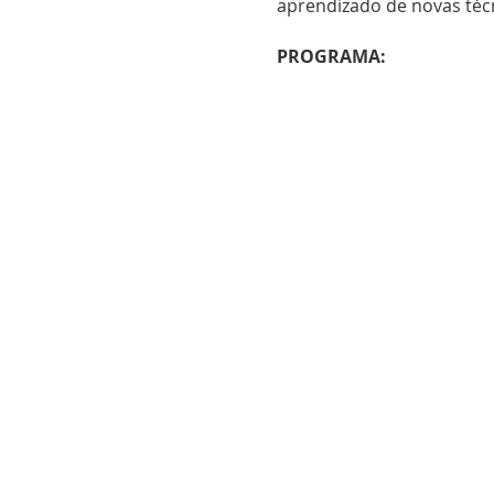
aprendizado de novas técn
PROGRAMA:
Sábado 22/07/2023
Manhã
8:00 - 8:30
- Café da manh
8:30 - 9:30
- Discussão das
9:30 - 11:00
- Técnica de 
11:00 - 12:00
- Ponto em 
12:00-13:30 - Intervalo
Tarde
13:30 - 15:00
- Suturas em
15:00 - 17:00
- Anastomos
17:00 - 17:30
- Discussão F
Os objetivos do Curso sã