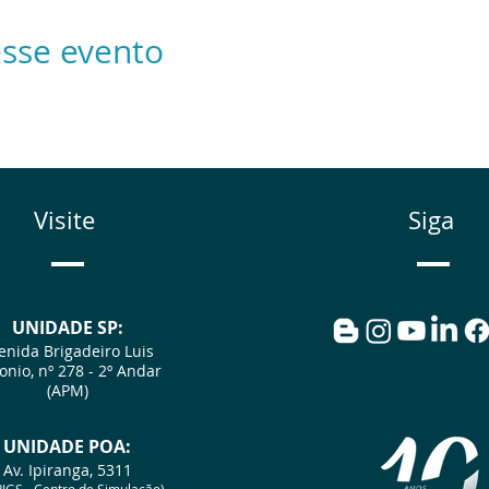
écnica de backhand
sse evento
ângulos complexos
tomose
cialistas em área cirúrgica
Visite
Siga
ntes do evento)
 prazo)
UNIDADE SP:
enida Brigadeiro Luis
onio, nº 278 - 2º Andar
sociados Amrigs e CBC
(APM)
rceria com a Associação Médica do Rio Grande do Sul (AMRI
UNIDA
D
E POA:
o Colégio Brasileiro de Cirurgiões - Capítulo Rio Grande do
Av. Ipiranga, 5311