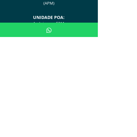
(APM)
UNIDA
D
E POA:
Av. Ipiranga, 5311
(AMRIGS - Centro de Simulação)
Avalie no Google
Fique Informado (Blog e Novidades)