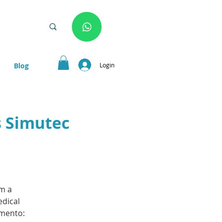
Login
Blog
s Simutec
om a
edical
amento: