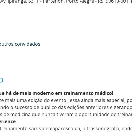
 Ipiranga, 5311 - Partenon, Porto Alegre - RS, 90610-001, B
outros convidados
o
ue há de mais moderno em treinamento médico!
ece mais uma edição do evento 
, essa ainda mais especial, p
endo o sucesso de público das edições anteriores e gerand
s de medicina que nunca tiveram a oportunidade de trein
erience
 treinamento são: videolaparoscopia, ultrassonografia, endo