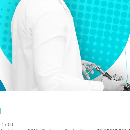
l
– 17:00