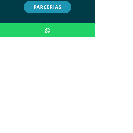
PARCERIAS
Visite
UNIDADE SP:
Avenida Brigadeiro Luis Antonio,
nº 278 - 2º Andar
(APM)
UNIDA
D
E POA:
Av. Ipiranga, 5311
(AMRIGS - Centro de Simulação)