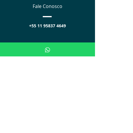
Fale Conosco
+55 11 95837 4649
Segunda à sexta:
das 8h às 18h
Sábados:
das 8h às 17h
PARCERIAS
Visite
UNIDADE SP:
Avenida Brigadeiro Luis Antonio,