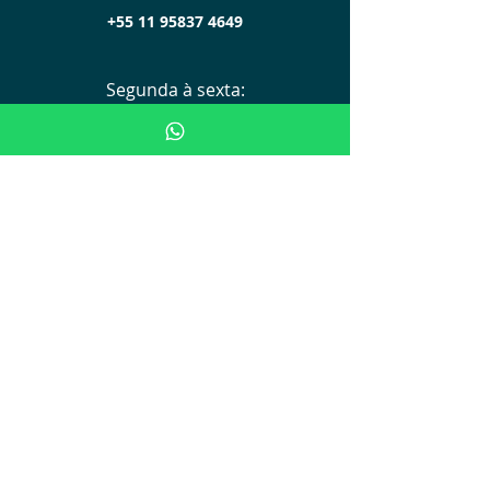
+55 11 95837 4649
Segunda à sexta:
das 8h às 18h
Sábados:
das 8h às 17h
PARCERIAS
Visite
UNIDADE SP:
Avenida Brigadeiro Luis Antonio,
nº 278 - 2º Andar
(APM)
UNIDA
D
E POA: