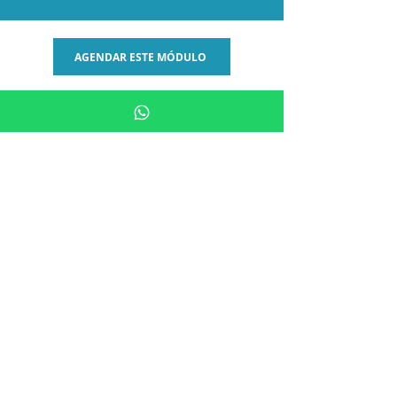
AGENDAR ESTE MÓDULO
Fale Conosco
+55 11 95837 4649
Segunda à sexta:
das 8h às 18h
Sábados:
das 8h às 17h
PARCERIAS