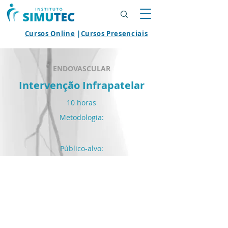
Cursos Online
|
Cursos Presenciais
ENDOVASCULAR
Intervenção Infrapatelar
10 horas
Metodologia:
Público-alvo:
AGENDAR MÓDULO