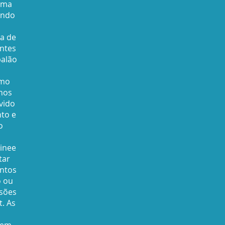
uma
indo
a de
ntes
balão
omo
nos
vido
to e
o
inee
tar
ntos
o ou
sões
t. As
 em