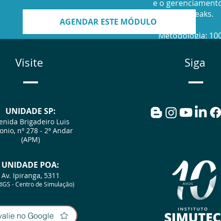
e o gerenciament
endoleaks.
AGENDAR ESTE MÓDULO
Metodologia: 10
Prático
Visite
Siga
Público-Alvo: Méd
UNIDADE SP:
enida Brigadeiro Luis
onio, nº 278 - 2º Andar
(APM)
UNIDA
D
E POA:
Av. Ipiranga, 5311
IGS - Centro de Simulação)
valie no Google