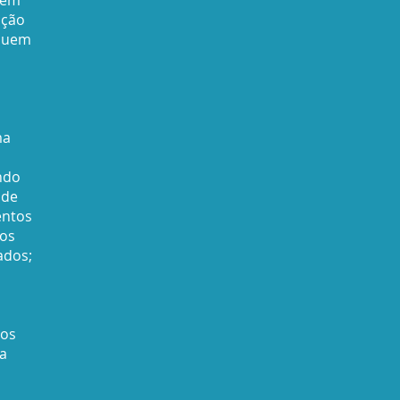
ação
cluem
ma
ndo
 de
entos
cos
ados;
os
a