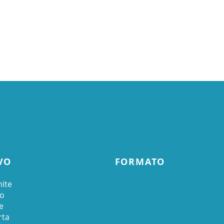
VO
FORMATO
ite
ro
e
rta