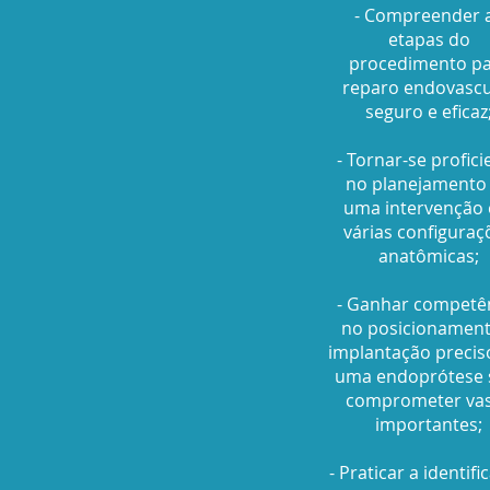
- Compreender 
etapas do
procedimento p
reparo endovascu
seguro e eficaz
- Tornar-se profici
no planejamento
uma intervenção
várias configuraç
anatômicas;
- Ganhar competê
no posicionament
implantação precis
uma endoprótese
comprometer va
importantes;
- Praticar a identifi