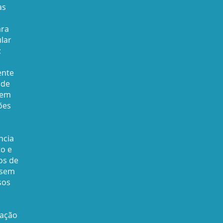
as
ara
lar
;
ente
 de
 em
ões
ncia
o e
os de
 sem
sos
cação