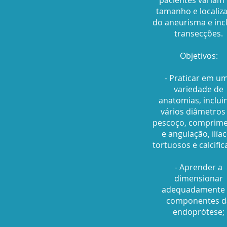
tamanho e localiz
do aneurisma e in
transecções.
Objetivos:
- Praticar em u
variedade de
anatomias, inclui
vários diâmetros
pescoço, comprim
e angulação, ilía
tortuosos e calcific
- Aprender a
dimensionar
adequadamente 
componentes d
endoprótese;