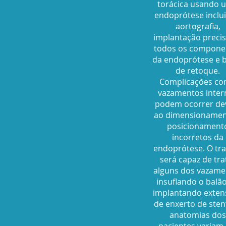
torácica usando 
endoprótese inclu
aortografia,
implantação precis
todos os compone
da endoprótese e 
de retoque.
Complicações c
vazamentos inter
podem ocorrer de
ao dimensionamen
posicionament
incorretos da
endoprótese. O tra
será capaz de tra
alguns dos vazame
insuflando o balã
implantando exten
de enxerto de sten
anatomias dos
pacientes variam