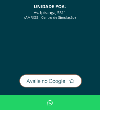
UNIDA
D
E POA:
Av. Ipiranga, 5311
(AMRIGS - Centro de Simulação)
Avalie no Google
Fique Informado (Blog e Novidades)