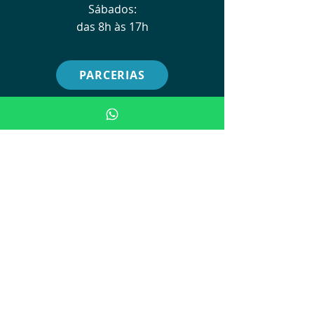
Sábados:
das 8h às 17h
PARCERIAS
Visite
UNIDADE SP:
Avenida Brigadeiro Luis Antonio,
nº 278 - 2º Andar
(APM)
UNIDA
D
E POA:
Av. Ipiranga, 5311
(AMRIGS - Centro de Simulação)