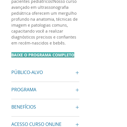
pacientes pediátricos!Nosso curso
avançado em ultrassonografia
pediátrica oferecem um mergulho
profundo na anatomia, técnicas de
imagem e patologias comuns,
capacitando você a realizar
diagnósticos precisos e confiantes
em recém-nascidos e bebês.
BAIXE O PROGRAMA COMPLETO
PÚBLICO-ALVO
Médicos, ultrassonografistas e
PROGRAMA
Profissionais médicos que atuam
nas áreas de neonatologia,
Ultrassonografia Pulmonar
pediatria e diagnóstico por
BENEFÍCIOS
Pediátrica: Módulo Clínico
imagem, e desejam aprimorar suas
Avançado
habilidades em ultrassonografia
Ultrassonografia Pulmonar
Destaques:
pediátrica.
ACESSO CURSO ONLINE
Pediátrica: Módulo Clínico
Anatomia detalhada e papel da