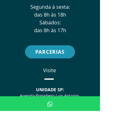
Segunda à sexta:
das 8h às 18h
Sábados:
das 8h às 17h
PARCERIAS
Visite
UNIDADE SP:
Avenida Brigadeiro Luis Antonio,
nº 278 - 2º Andar
(APM)
UNIDA
D
E POA:
Av. Ipiranga, 5311
(AMRIGS - Centro de Simulação)