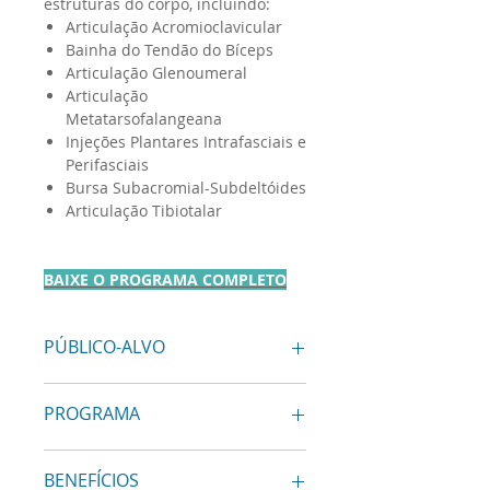
estruturas do corpo, incluindo:
Articulação Acromioclavicular
Bainha do Tendão do Bíceps
Articulação Glenoumeral
Articulação
Metatarsofalangeana
Injeções Plantares Intrafasciais e
Perifasciais
Bursa Subacromial-Subdeltóides
Articulação Tibiotalar
BAIXE O PROGRAMA COMPLETO
PÚBLICO-ALVO
Profissionais médicos que desejam
PROGRAMA
aprimorar suas habilidades em
procedimentos guiados por
Anatomia e fisiologia relevantes
ultrassom, como residentes,
BENEFÍCIOS
para cada procedimento
médicos, e outros especialistas em