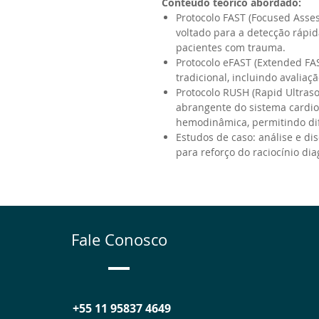
Conteúdo teórico abordado:
Protocolo FAST (Focused Asse
voltado para a detecção rápid
pacientes com trauma.
Protocolo eFAST (Extended FA
tradicional, incluindo avalia
Protocolo RUSH (Rapid Ultraso
abrangente do sistema cardio
hemodinâmica, permitindo di
Estudos de caso: análise e dis
para reforço do raciocínio d
Fale Conosco
+55 11 95837 4649