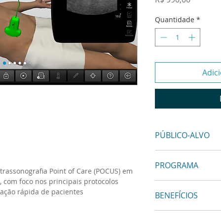
Quantidade
*
Adic
PÚBLICO-ALVO
Profissionais médi
PROGRAMA
habilidades em pro
trassonografia Point of Care (POCUS) em
ultrassom, como re
 com foco nos principais protocolos
Conteúdo teórico 
em áreas de emergên
liação rápida de pacientes
BENEFÍCIOS
Protocolo FAST 
cardiologia.
Sonography for T
Conteúdo Compl
rápida de fluido