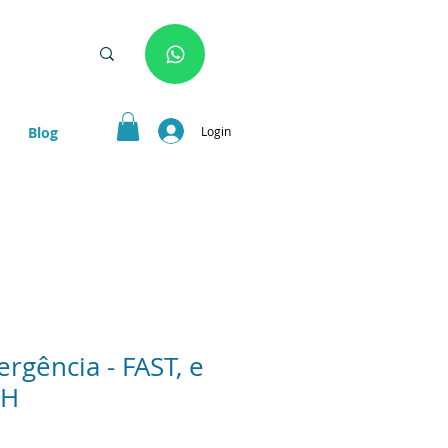
Login
Blog
gência - FAST, e
SH