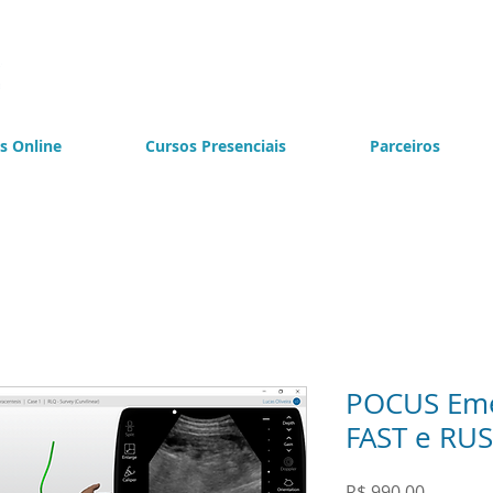
s Online
Cursos Presenciais
Parceiros
POCUS Emer
FAST e RU
Preço
R$ 990,00