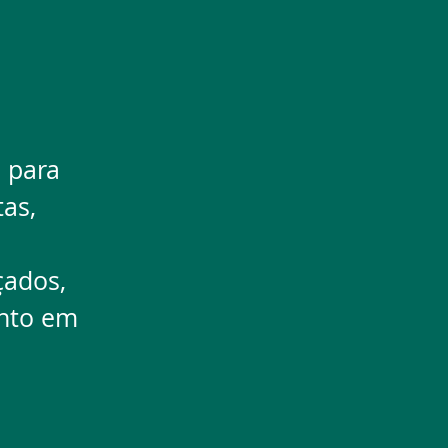
 para
tas,
̧ados,
ento em