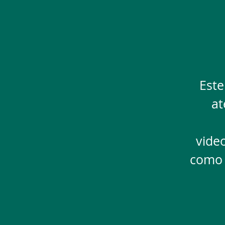
Este
at
vide
como 