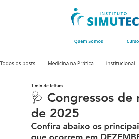
Quem Somos
Curso
Todos os posts
Medicina na Prática
Institucional
1 min de leitura
Cursos
Cursos de Ultrassonografia
Cursos d
🩺 Congressos de 
de 2025
BLACK NOVEMBER
Confira abaixo os principa
que ocorrem em DEZEMBRO