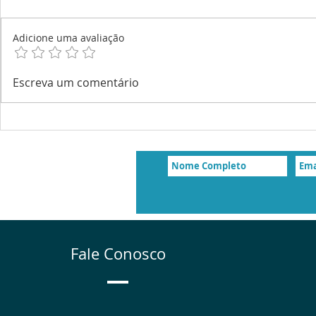
Adicione uma avaliação
Congressos de Medicina em
Escreva um comentário
2025
Fale Conosco