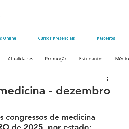
s Online
Cursos Presenciais
Parceiros
Atualidades
Promoção
Estudantes
Médic
e Videolaparoscopia
Cursos de Endoscopia
medicina - dezembro
is congressos de medicina 
 de 2025, por estado: