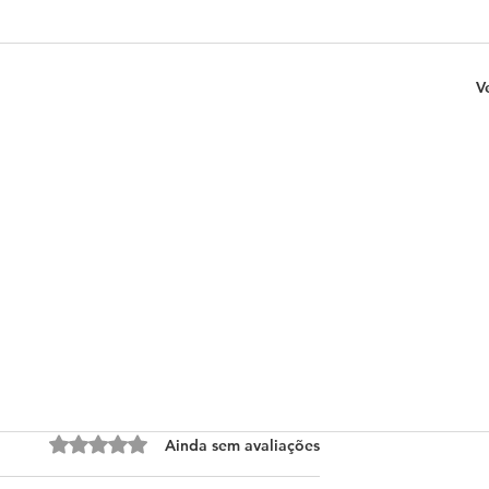
V
Avaliado com 0 de 5 estrelas.
Ainda sem avaliações