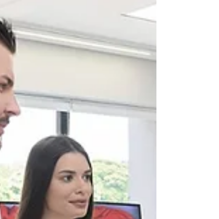
completos em Ultrassonografia e
Videolaparoscopia , desenvolvidos para
quem deseja aprimorar habilidades
técnicas, ganhar segurança e se destacar
desde cedo na carreira — com descontos
especiais de até 50% para estudantes e
residentes . Cursos de Verão com até 50%
OFF Os cursos são indicados para
estudantes de medicina e re