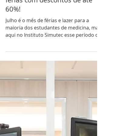
3 min de leitura
ESTUDANTES
Cursos de Inverno para
estudantes de medicina no
Instituto Simutec: treine nas
férias com descontos de até
60%!
Julho é o mês de férias e lazer para a
maioria dos estudantes de medicina, mas
aqui no Instituto Simutec esse período de
descanso pode...