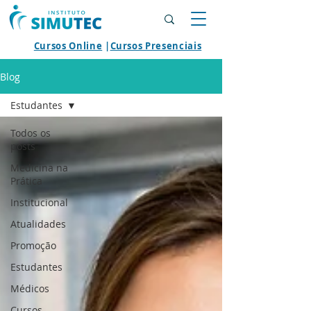
Cursos Online
|
Cursos Presenciais
Blog
Estudantes
Todos os
posts
Medicina na
Prática
Institucional
Atualidades
Promoção
Estudantes
Médicos
Cursos