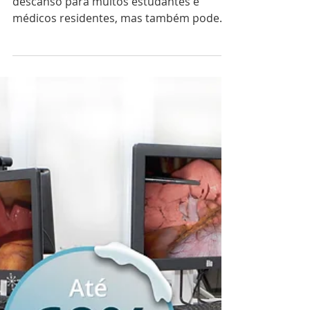
Treine nas Férias com Até 50%
OFF! Especial Estudantes
Janeiro e fevereiro são meses de
descanso para muitos estudantes e
médicos residentes, mas também podem
ser a melhor oportunidade para dar um
passo à frente na carreira. O Instituto
Simutec lança sua programação oficial de
Cursos de Verão 2026, oferecendo
treinamentos práticos e individuais entre
10 de janeiro e 28 de fevereiro de 2026,
com certificado de participação e
descontos exclusivos de até 50%. Com
uma abordagem totalmente presencial,
individual e prática, os cursos p