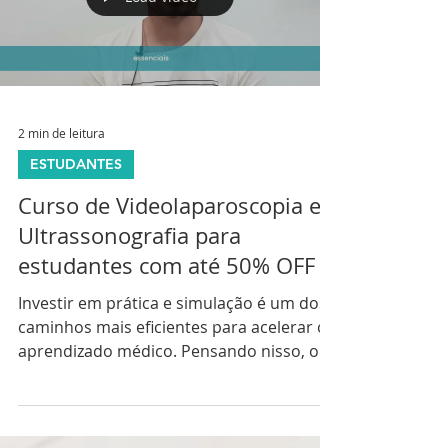
mais segurança profissional. Pensando
nisso, o Instituto Simutec desenvolveu os
Load video
Cursos de Verão . Cursos de Verão para
Estudantes e Residentes Os cursos são
voltados para estudantes d
2 min de leitura
ESTUDANTES
Curso de Videolaparoscopia e
Ultrassonografia para
estudantes com até 50% OFF
Investir em prática e simulação é um dos
caminhos mais eficientes para acelerar o
aprendizado médico. Pensando nisso, o
Instituto Simutec oferece cursos