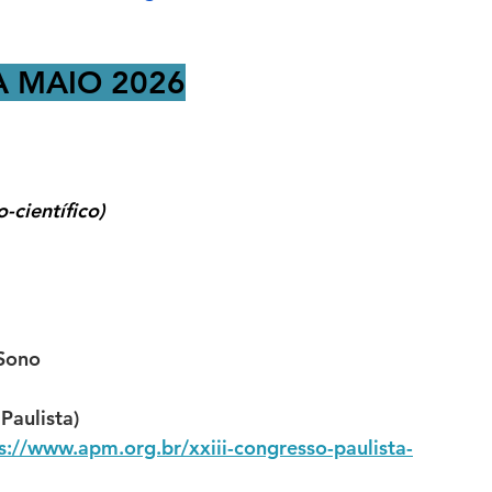
A MAIO 2026
-científico)
 Sono
Paulista)
s://
www.apm.org.br/xxiii-congresso-paulista-