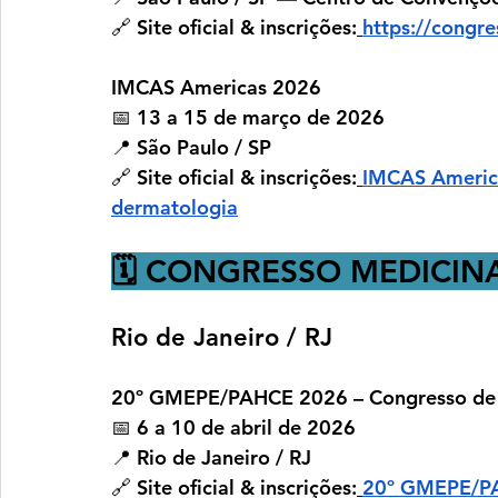
🔗 
Site oficial & inscrições:
https://congr
IMCAS Americas 2026
📅 
13 a 15 de março de 2026
📍 São Paulo / SP
🔗 
Site oficial & inscrições:
IMCAS America
dermatologia
🗓️ CONGRESSO MEDICINA
Rio de Janeiro / RJ
20º GMEPE/PAHCE 2026 – Congresso de E
📅 
6 a 10 de abril de 2026
📍 Rio de Janeiro / RJ
🔗 
Site oficial & inscrições:
20º GMEPE/PA