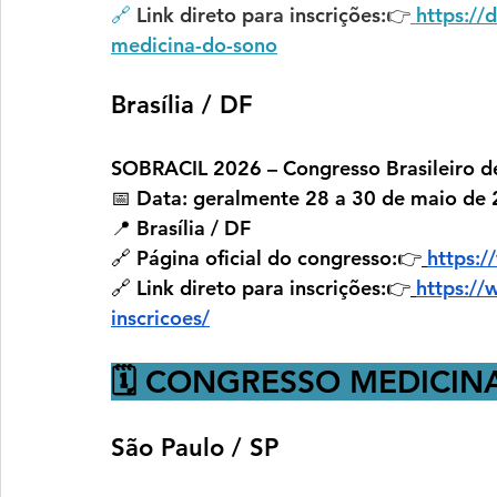
🔗
 Link direto para inscrições:👉
https://
medicina-do-sono
Brasília / DF
SOBRACIL 2026 – Congresso Brasileiro de 
📅 
Data:
 geralmente 
28 a 30 de maio de
📍 
Brasília / DF
🔗 
Página oficial do congresso:
👉
https:/
🔗
Link direto para inscrições:
👉
https://
inscricoes/
🗓️ CONGRESSO MEDICIN
São Paulo / SP