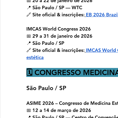
📅 
20 a 22 de janeiro de 2026
📍 São Paulo / SP — WTC
🔗 
Site oficial & inscrições:
EB 2026 Brazi
IMCAS World Congress 2026
📅 
29 a 31 de janeiro de 2026
📍 São Paulo / SP
🔗 
Site oficial & inscrições:
IMCAS World C
estética
🗓️ CONGRESSO MEDICIN
São Paulo / SP
ASIME 2026 – Congresso de Medicina Esté
📅 
12 a 14 de março de 2026
📍 São Paulo / SP — Centro de Convençõe