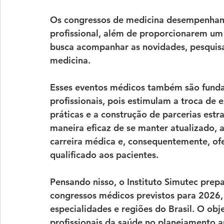
Os 
congressos de medicina
 desempenham 
profissional
, além de proporcionarem um
busca acompanhar as 
novidades, pesquisa
medicina.
Esses 
eventos médicos
 também são funda
profissionais
, pois estimulam a troca de 
práticas e a construção de 
parcerias estr
maneira eficaz de se manter atualizado, a
carreira médica e, consequentemente, of
qualificado aos pacientes.
Pensando nisso, o 
Instituto Simutec
 prep
congressos médicos previstos para 2026
especialidades e regiões do Brasil. O obje
profissionais da saúde no 
planejamento a