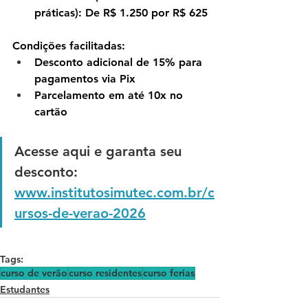
práticas):
 De R$ 1.250 por 
R$ 625
Condições facilitadas:
Desconto adicional de 
15% para 
pagamentos via Pix
Parcelamento em até 
10x no 
cartão
Acesse aqui e garanta seu 
desconto: 
www.institutosimutec.com.br/c
ursos-de-verao-2026
Tags:
curso de verão
curso residentes
curso ferias
Estudantes