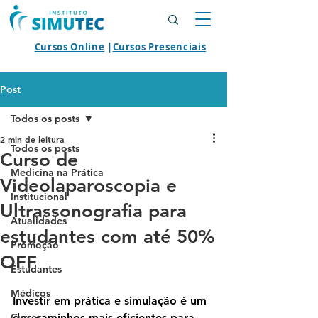
Cursos Online
|
Cursos Presenciais
Post
Todos os posts
2 min de leitura
Todos os posts
Curso de
Medicina na Prática
Videolaparoscopia e
Institucional
Ultrassonografia para
Atualidades
estudantes com até 50%
Promoção
OFF
Estudantes
Médicos
Investir em prática e simulação é um 
Cursos
dos caminhos mais eficientes para 