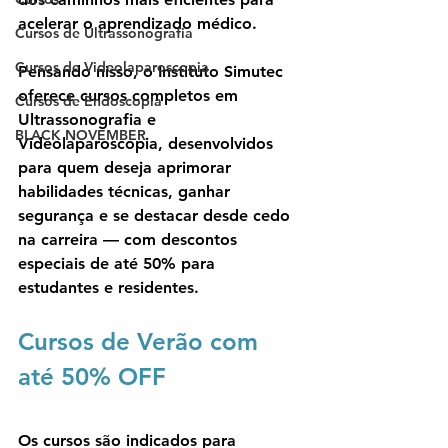
acelerar o aprendizado médico. 
Cursos de Ultrassonografia
Cursos de Videolaparoscopia
Pensando nisso, o Instituto Simutec 
oferece cursos completos em 
Cursos de Endoscopia
Ultrassonografia
 e 
BLACK NOVEMBER
Videolaparoscopia
, desenvolvidos 
para quem deseja aprimorar 
habilidades técnicas, ganhar 
segurança e se destacar desde cedo 
na carreira — com 
descontos 
especiais de até 50% para 
estudantes e residentes
. 
Cursos de Verão com 
até 50% OFF
Os cursos são indicados para 