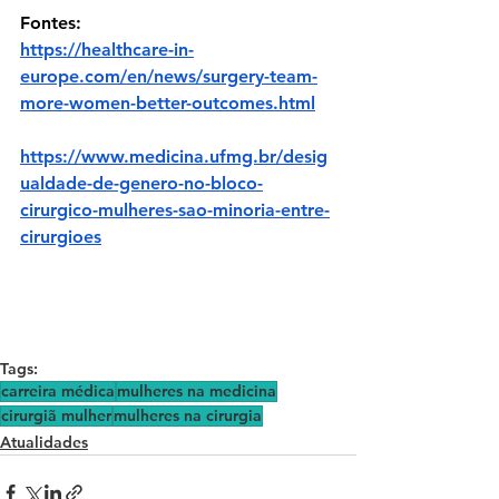
Fontes: 
https://healthcare-in-
europe.com/en/news/surgery-team-
more-women-better-outcomes.html
https://www.medicina.ufmg.br/desig
ualdade-de-genero-no-bloco-
cirurgico-mulheres-sao-minoria-entre-
cirurgioes
Tags:
carreira médica
mulheres na medicina
cirurgiã mulher
mulheres na cirurgia
Atualidades