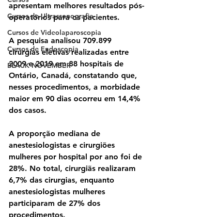
apresentam melhores resultados pós-
Cursos de Ultrassonografia
operatórios para os pacientes. 
Cursos de Videolaparoscopia
A pesquisa analisou 709.899 
Cursos de Endoscopia
cirurgias eletivas realizadas entre 
2009 e 2019 em 88 hospitais de 
BLACK NOVEMBER
Ontário, Canadá, constatando que, 
nesses procedimentos, a morbidade 
maior em 90 dias ocorreu em 14,4% 
dos casos. 
A proporção mediana de 
anestesiologistas e cirurgiões 
mulheres por hospital por ano foi de 
28%. No total, cirurgiãs realizaram 
6,7% das cirurgias, enquanto 
anestesiologistas mulheres 
participaram de 27% dos 
procedimentos. 