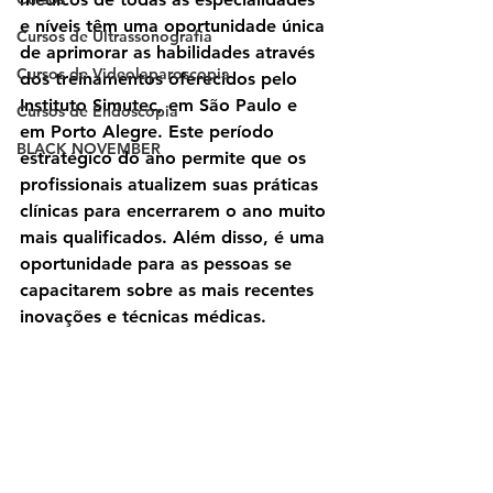
e níveis têm uma oportunidade única 
Cursos de Ultrassonografia
de aprimorar as habilidades através 
Cursos de Videolaparoscopia
dos treinamentos oferecidos pelo 
Instituto Simutec, em São Paulo e 
Cursos de Endoscopia
em Porto Alegre. Este período 
BLACK NOVEMBER
estratégico do ano permite que os 
profissionais atualizem suas práticas 
clínicas para encerrarem o ano muito 
mais qualificados. Além disso, é uma 
oportunidade para as pessoas se 
capacitarem sobre as mais recentes 
inovações e técnicas médicas.