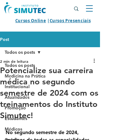
Cursos Online
|
Cursos Presenciais
Post
Todos os posts
2 min de leitura
Todos os posts
Potencialize sua carreira
Medicina na Prática
médica no segundo
Institucional
semestre de 2024 com os
Atualidades
treinamentos do Instituto
Promoção
Simutec!
Estudantes
Médicos
No segundo semestre de 2024, 
Cursos
médicos de todas as especialidades 