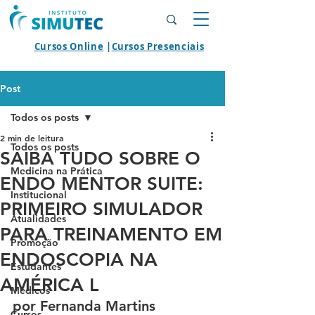
Cursos Online
|
Cursos Presenciais
Post
Todos os posts
2 min de leitura
Todos os posts
SAIBA TUDO SOBRE O
Medicina na Prática
ENDO MENTOR SUITE:
Institucional
PRIMEIRO SIMULADOR
Atualidades
PARA TREINAMENTO EM
Promoção
ENDOSCOPIA NA
Estudantes
AMÉRICA L
Médicos
por 
Fernanda Martins
Cursos