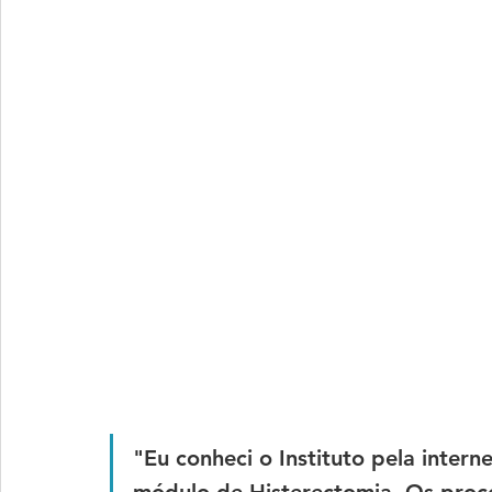
"Eu conheci o Instituto pela intern
módulo de Histerectomia. Os proc