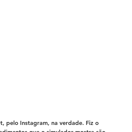
et, pelo Instagram, na verdade. Fiz o 
edimentos que o simulador mostra são 