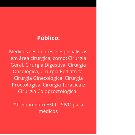
Público:
Médicos residentes e especialistas
em área cirúrgica, como: Cirurgia
Geral, Cirurgia Digestiva, Cirurgia
Oncológica, Cirurgia Pediátrica,
Cirurgia Ginecológica, Cirurgia
Proctológica, Cirurgia Torácica e
Cirurgia Coloproctológica.
*Treinamento EXCLUSIVO para
médicos