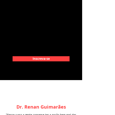
Inscreva-se
Dr. Renan Guimarães
"Nesse curso a gente consegue ter a noção bem real das