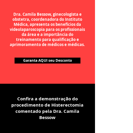
Dra. Camila Bessow, ginecologista e
obstetra, coordenadora do Instituto
Médica, apresenta os benefícios da
videolaparoscopia para os profissionais
da área e a importância do
treinamento para qualificação e
aprimoramento de médicos e médicas.
Garanta AQUI seu Desconto
Confira a demonstração do
procedimento de Histerectomia
comentado pela Dra. Camila
Bessow