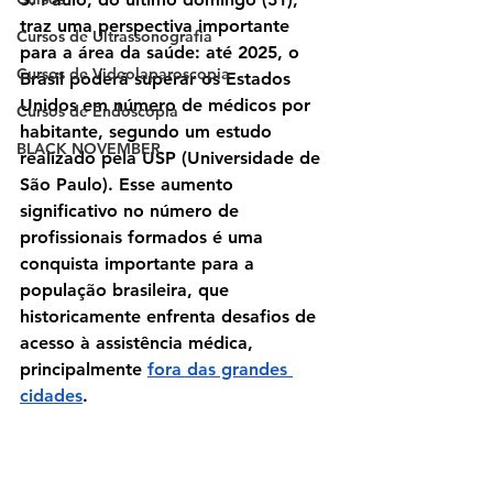
traz uma perspectiva importante 
Cursos de Ultrassonografia
para a área da saúde: até 2025, o 
Cursos de Videolaparoscopia
Brasil poderá superar os Estados 
Unidos em número de médicos por 
Cursos de Endoscopia
habitante, segundo um estudo 
BLACK NOVEMBER
realizado pela USP (Universidade de 
São Paulo). Esse aumento 
significativo no número de 
profissionais formados é uma 
conquista importante para a 
população brasileira, que 
historicamente enfrenta desafios de 
acesso à assistência médica, 
principalmente 
fora das grandes 
cidades
.