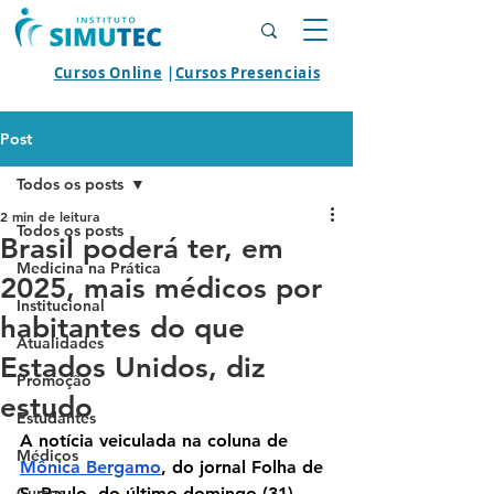
Cursos Online
|
Cursos Presenciais
Post
Todos os posts
2 min de leitura
Todos os posts
Brasil poderá ter, em
Medicina na Prática
2025, mais médicos por
Institucional
habitantes do que
Atualidades
Estados Unidos, diz
Promoção
estudo
Estudantes
A notícia veiculada na coluna de 
Médicos
Mônica Bergamo
, do jornal Folha de 
Cursos
S. Paulo, do último domingo (31), 