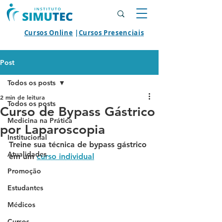
Cursos Online
|
Cursos Presenciais
Post
Todos os posts
2 min de leitura
Todos os posts
Curso de Bypass Gástrico
Medicina na Prática
por Laparoscopia
Institucional
Treine sua técnica de bypass gástrico 
Atualidades
em um 
curso individual
Promoção
Estudantes
Médicos
Cursos