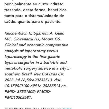
principalmente ao custo indireto, 
trazendo, dessa forma, benefícios 
tanto para o sistema/unidade de 
saúde, quanto para o paciente. 
Reichenbach R, Sgarioni A, Gullo 
MC, Giovanardi HJ, Moura GS. 
Clinical and economic comparative 
analysis of laparotomy versus 
laparoscopy in the first gastric 
bypass surgeries in a bariatric and 
metabolic surgery service in a city in 
southern Brazil. Rev Col Bras Cir. 
2023 Jul 28;50:e20233513. doi: 
10.1590/0100-6991e-20233513-en. 
PMID: 37531502; PMCID: 
PMC10508681. 