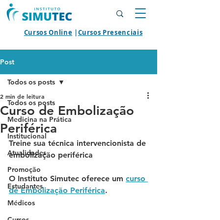
Cursos Online
|
Cursos Presenciais
Post
Todos os posts
2 min de leitura
Todos os posts
Curso de Embolização
Medicina na Prática
Periférica
Institucional
Treine sua técnica intervencionista de 
Atualidades
embolização periférica 
Promoção
O Instituto Simutec oferece um 
curso 
Estudantes
de Embolização Periférica
. 
Médicos
Cursos