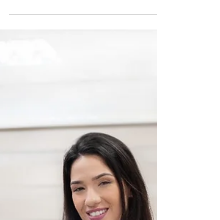
Implicações Legais e a
Importância da Formação
Contínua de Médicos
Nesse contexto, os treinamentos com
simulação ganham papel central como
ferramenta eficaz na prevenção de falhas
médicas e no aprimoramento da prática
de procedimentos.