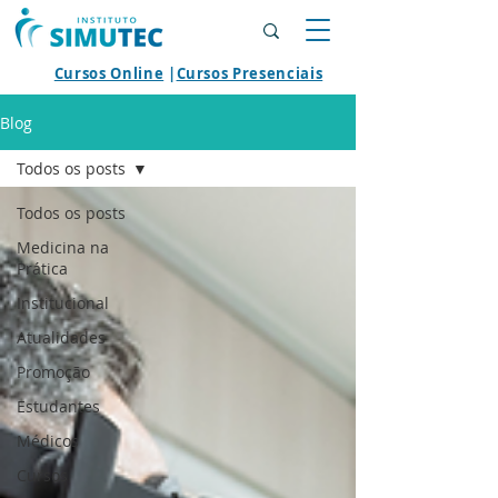
Cursos Online
|
Cursos Presenciais
Blog
Todos os posts
Todos os posts
Medicina na
Prática
Institucional
Atualidades
Promoção
Estudantes
Médicos
Cursos