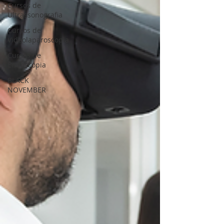
Cursos de
Ultrassonografia
Cursos de
Videolaparoscopia
Cursos de
Endoscopia
BLACK
NOVEMBER