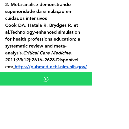
2. Meta-análise demonstrando 
superioridade da simulação em 
cuidados intensivos
Cook DA, Hatala R, Brydges R, et 
al.
Technology-enhanced simulation 
for health professions education: a 
systematic review and meta-
analysis.
Critical Care Medicine
. 
2011;39(12):2616–2628.Disponível 
em:
https://pubmed.ncbi.nlm.nih.gov/
21926609/
Tags:
treinamento médico
treinamento simulado
simuladores médicos
treinamento com simuladores
simulação com realidade virtual
Medicina na Prática