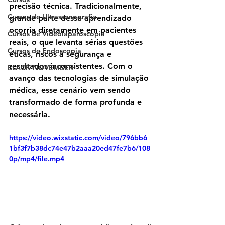
precisão técnica. Tradicionalmente, 
Cursos de Ultrassonografia
grande parte desse aprendizado 
ocorria diretamente em pacientes 
Cursos de Videolaparoscopia
reais, o que levanta sérias questões 
Cursos de Endoscopia
éticas, riscos à segurança e 
resultados inconsistentes. Com o 
BLACK NOVEMBER
avanço das tecnologias de simulação 
médica, esse cenário vem sendo 
transformado de forma profunda e 
necessária.
https://video.wixstatic.com/video/796bb6_
1bf3f7b38dc74e47b2aaa20ed47fe7b6/108
0p/mp4/file.mp4