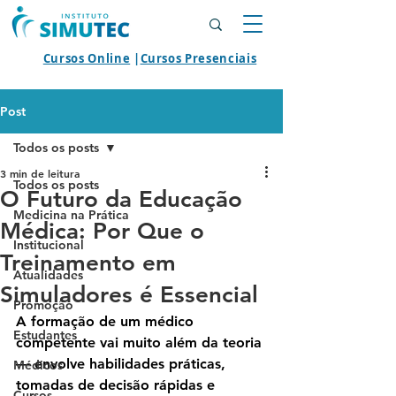
Cursos Online
|
Cursos Presenciais
Post
Todos os posts
3 min de leitura
Todos os posts
O Futuro da Educação
Medicina na Prática
Médica: Por Que o
Institucional
Treinamento em
Atualidades
Simuladores é Essencial
Promoção
A formação de um médico 
Estudantes
competente vai muito além da teoria 
— envolve habilidades práticas, 
Médicos
tomadas de decisão rápidas e 
Cursos