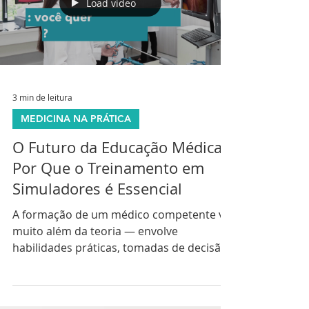
visibilidade crescente no país,
especialmente após a inauguração de
Load video
laboratórios especializados em
universidades públicas e centros
privados. É uma metodologia legítima,
com evidências cie
3 min de leitura
MEDICINA NA PRÁTICA
O Futuro da Educação Médica:
Por Que o Treinamento em
Simuladores é Essencial
A formação de um médico competente vai
muito além da teoria — envolve
habilidades práticas, tomadas de decisão
rápidas e precisão técnica.