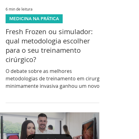
6 min de leitura
MEDICINA NA PRÁTICA
Fresh Frozen ou simulador:
qual metodologia escolher
para o seu treinamento
cirúrgico?
O debate sobre as melhores
metodologias de treinamento em cirurgia
minimamente invasiva ganhou um novo
capítulo no Brasil. A técnica do cadáver
fresh frozen — que preserva corpos por
congelamento rápido, mantendo as
características dos tecidos próximas às de
um organismo vivo — vem ganhando