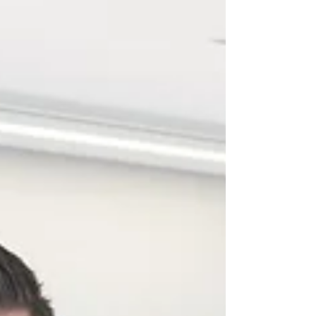
Tradicionalmente, grande parte desse
aprendizado ocorria diretamente em
pacientes reais, o que levanta sérias
questões éticas, riscos à segurança e
resultados inconsistentes. Com o avanço
das tecnologias de simulação médica,
esse cenário vem sendo transformado de
forma profunda e necessária. O futuro do
treinamento médico está aqui! Aprend