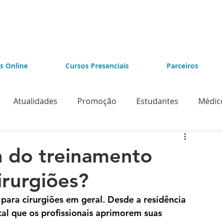
s Online
Cursos Presenciais
Parceiros
Atualidades
Promoção
Estudantes
Médic
e Videolaparoscopia
Cursos de Endoscopia
a do treinamento
irurgiões?
para cirurgiões em geral. Desde a residência 
tal que os profissionais aprimorem suas 