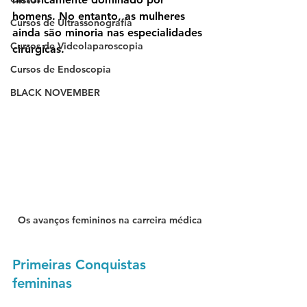
homens. No entanto, as mulheres 
Cursos de Ultrassonografia
ainda são minoria nas especialidades 
Cursos de Videolaparoscopia
cirúrgicas.
Cursos de Endoscopia
BLACK NOVEMBER
Os avanços femininos na carreira médica
Primeiras Conquistas 
femininas