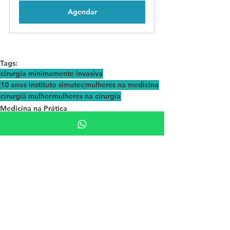
Agendar
Tags:
cirurgia minimamente invasiva
10 anos instituto simutec
mulheres na medicina
cirurgiã mulher
mulheres na cirurgia
Medicina na Prática
Ver tudo
Posts Relacionados