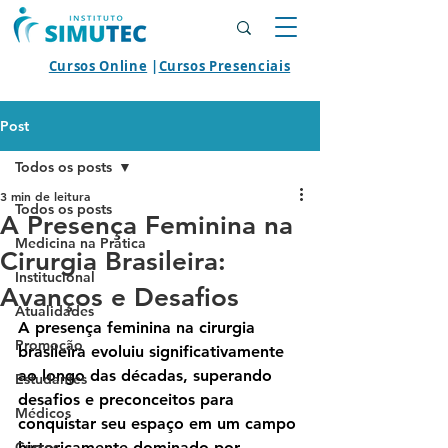
Cursos Online
|
Cursos Presenciais
Post
Todos os posts
3 min de leitura
Todos os posts
A Presença Feminina na
Medicina na Prática
Cirurgia Brasileira:
Institucional
Avanços e Desafios
Atualidades
A presença feminina na cirurgia 
Promoção
brasileira evoluiu significativamente 
ao longo das décadas, superando 
Estudantes
desafios e preconceitos para 
Médicos
conquistar seu espaço em um campo 
Cursos
historicamente dominado por 