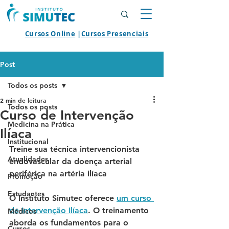
Cursos Online
|
Cursos Presenciais
Post
Todos os posts
2 min de leitura
Todos os posts
Curso de Intervenção
Medicina na Prática
Ilíaca
Institucional
Treine sua técnica intervencionista 
Atualidades
endovascular da doença arterial 
periférica na artéria ilíaca 
Promoção
Estudantes
O Instituto Simutec oferece 
um curso 
de Intervenção Ilíaca
. O treinamento 
Médicos
aborda os fundamentos para o 
Cursos