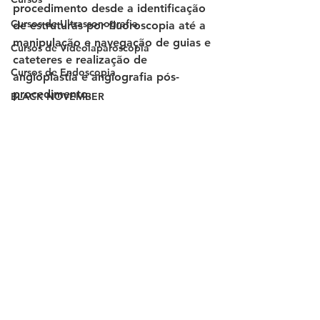
procedimento desde a identificação 
Cursos de Ultrassonografia
de estruturas por fluoroscopia até a 
manipulação e navegação de guias e 
Cursos de Videolaparoscopia
cateteres e realização de 
Cursos de Endoscopia
angioplastia e angiografia pós-
procedimento. 
BLACK NOVEMBER