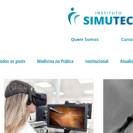
Quem Somos
Curso
Todos os posts
Medicina na Prática
Institucional
Atuali
Cursos de Endoscopia
BLACK NOVEMBER