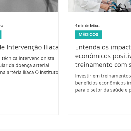
ura
4 min de leitura
MÉDICOS
e Intervenção Ilíaca
Entenda os impac
econômicos positi
 técnica intervencionista
treinamento com 
lar da doença arterial
na artéria ilíaca O Instituto
nos programas de
Investir em treinamentos
ferece um curso de...
Residência Médica
benefícios econômicos i
para o setor da saúde e 
uma maior eficiência...