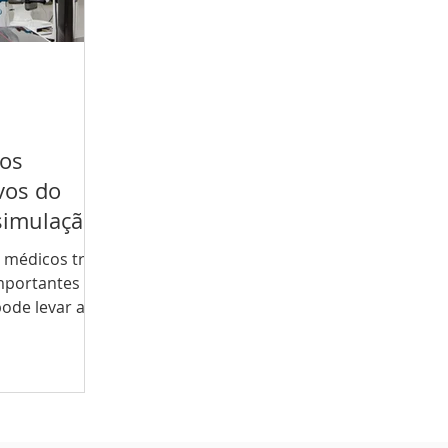
tos
vos do
simulação
 médicos traz
mportantes
pode levar a