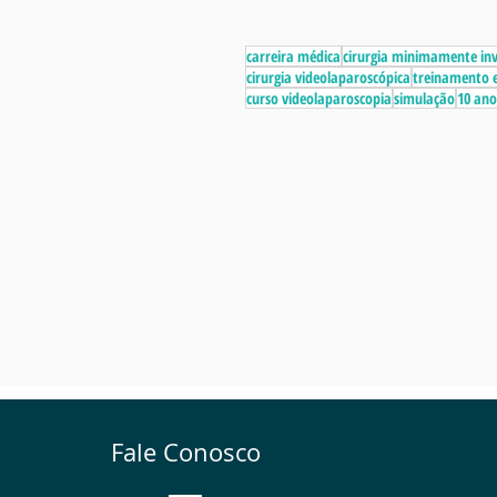
carreira médica
cirurgia minimamente in
cirurgia videolaparoscópica
treinamento e
curso videolaparoscopia
simulação
10 ano
Fale Conosco