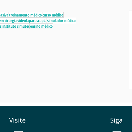
vasiva
treinamento médico
curso médico
m cirurgia
videolaparoscopia
simulador médico
s instituto simutec
ensino médico
Visite
Siga