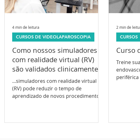
4 min de leitura
2 min de leit
CURSOS DE VIDEOLAPAROSCOPIA
CURSOS
Como nossos simuladores
Curso d
com realidade virtual (RV)
Treine sua
são validados clinicamente?
endovascu
periférica 
...simuladores com realidade virtual
Simutec o
(RV) pode reduzir o tempo de
aprendizado de novos procedimentos
cirúrgicos em até 50%.