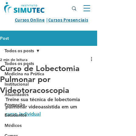
Cursos Online
|
Cursos Presenciais
Post
Todos os posts
2 min de leitura
Todos os posts
Curso de Lobectomia
Medicina na Prática
Pulmonar por
Institucional
Videotoracoscopia
Atualidades
Treine sua técnica de lobectomia 
Promoção
pulmonar videoassistida em um 
curso individual
Estudantes
Médicos
Cursos